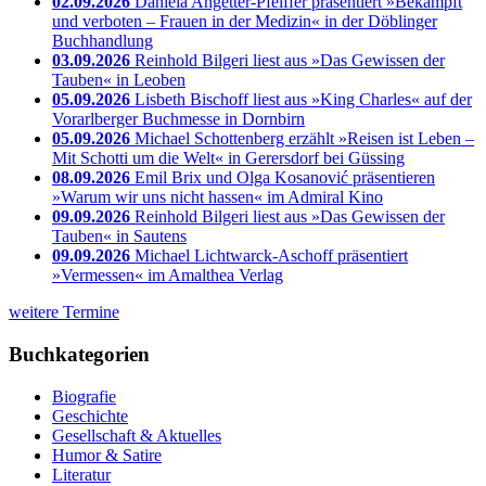
02.09.2026
Daniela Angetter-Pfeiffer präsentiert »Bekämpft
und verboten – Frauen in der Medizin« in der Döblinger
Buchhandlung
03.09.2026
Reinhold Bilgeri liest aus »Das Gewissen der
Tauben« in Leoben
05.09.2026
Lisbeth Bischoff liest aus »King Charles« auf der
Vorarlberger Buchmesse in Dornbirn
05.09.2026
Michael Schottenberg erzählt »Reisen ist Leben –
Mit Schotti um die Welt« in Gerersdorf bei Güssing
08.09.2026
Emil Brix und Olga Kosanović präsentieren
»Warum wir uns nicht hassen« im Admiral Kino
09.09.2026
Reinhold Bilgeri liest aus »Das Gewissen der
Tauben« in Sautens
09.09.2026
Michael Lichtwarck-Aschoff präsentiert
»Vermessen« im Amalthea Verlag
weitere Termine
Buchkategorien
Biografie
Geschichte
Gesellschaft & Aktuelles
Humor & Satire
Literatur