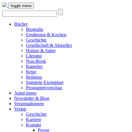
toggle menu
Bücher
Biografie
Ernährung & Kochen
Geschichte
Gesellschaft & Aktuelles
Humor & Satire
Literatur
Non-Book
Ratgeber
Reise
Religion
Signierte Exemplare
Programmvorschau
Autor:innen
Newsletter & Blog
Veranstaltungen
Verlag
Geschichte
Karriere
Kontakt
Presse