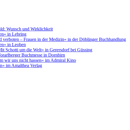
uld: Wunsch und Wirklichkeit
en« in Lebring
nd verboten – Frauen in der Medizin« in der Döblinger Buchhandlung
ben« in Leoben
Mit Schotti um die Welt« in Gerersdorf bei Güssing
 Vorarlberger Buchmesse in Dornbirn
m wir uns nicht hassen« im Admiral Kino
en« im Amalthea Verlag