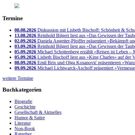
Termine
08.08.2026
Diskussion mit Lisbeth Bischoff: Schönheit & Sch
13.08.2026
Reinhold Bilgeri liest aus »Das Gewissen der Taub
02.09.2026
Daniela Angetter-Pfeiffer präsentiert »Bekämpft u
03.09.2026
Reinhold Bilgeri liest aus »Das Gewissen der Tau
05.09.2026
Michael Schottenberg erzählt »Reisen ist Leben – 
05.09.2026
Lisbeth Bischoff liest aus »King Charles« auf der
08.09.2026
Emil Brix und Olga Kosanović präsentieren »Waru
09.09.2026
Michael Lichtwarck-Aschoff präsentiert »Vermess
weitere Termine
Buchkategorien
Biografie
Geschichte
Gesellschaft & Aktuelles
Humor & Satire
Literatur
Non-Book
Ratgeber