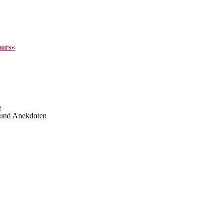
mors«
«
n und Anekdoten