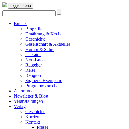
toggle menu
Bücher
Biografie
Ernährung & Kochen
Geschichte
Gesellschaft & Aktuelles
Humor & Satire
Literatur
Non-Book
Ratgeber
Reise
Religion
Signierte Exemplare
Programmvorschau
Autor:innen
Newsletter & Blog
Veranstaltungen
Verlag
Geschichte
Karriere
Kontakt
Presse