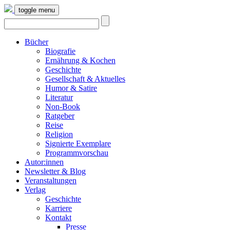
toggle menu
Bücher
Biografie
Ernährung & Kochen
Geschichte
Gesellschaft & Aktuelles
Humor & Satire
Literatur
Non-Book
Ratgeber
Reise
Religion
Signierte Exemplare
Programmvorschau
Autor:innen
Newsletter & Blog
Veranstaltungen
Verlag
Geschichte
Karriere
Kontakt
Presse