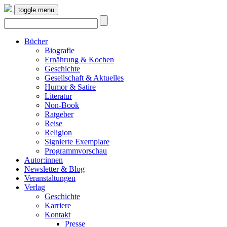
toggle menu
Bücher
Biografie
Ernährung & Kochen
Geschichte
Gesellschaft & Aktuelles
Humor & Satire
Literatur
Non-Book
Ratgeber
Reise
Religion
Signierte Exemplare
Programmvorschau
Autor:innen
Newsletter & Blog
Veranstaltungen
Verlag
Geschichte
Karriere
Kontakt
Presse