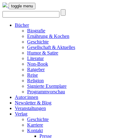
toggle menu
Bücher
Biografie
Ernährung & Kochen
Geschichte
Gesellschaft & Aktuelles
Humor & Satire
Literatur
Non-Book
Ratgeber
Reise
Religion
Signierte Exemplare
Programmvorschau
Autor:innen
Newsletter & Blog
Veranstaltungen
Verlag
Geschichte
Karriere
Kontakt
Presse