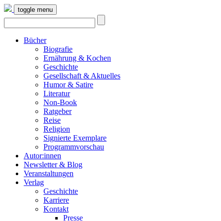
toggle menu
Bücher
Biografie
Ernährung & Kochen
Geschichte
Gesellschaft & Aktuelles
Humor & Satire
Literatur
Non-Book
Ratgeber
Reise
Religion
Signierte Exemplare
Programmvorschau
Autor:innen
Newsletter & Blog
Veranstaltungen
Verlag
Geschichte
Karriere
Kontakt
Presse