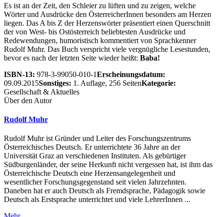
Es ist an der Zeit, den Schleier zu lüften und zu zeigen, welche
Wörter und Ausdrücke den ÖsterreicherInnen besonders am Herzen
liegen. Das A bis Z der Herzenswörter präsentiert einen Querschnitt
der von West- bis Ostösterreich beliebtesten Ausdrücke und
Redewendungen, humoristisch kommentiert von Sprachkenner
Rudolf Muhr. Das Buch verspricht viele vergnügliche Lesestunden,
bevor es nach der letzten Seite wieder heißt:
Baba!
ISBN-13:
978-3-99050-010-1
Erscheinungsdatum:
09.09.2015
Sonstiges:
1. Auflage, 256 Seiten
Kategorie:
Gesellschaft & Aktuelles
Über den Autor
Rudolf Muhr
Rudolf Muhr ist Gründer und Leiter des Forschungszentrums
Österreichisches Deutsch. Er unterrichtete 36 Jahre an der
Universität Graz an verschiedenen Instituten. Als gebürtiger
Südburgenländer, der seine Herkunft nicht vergessen hat, ist ihm das
Österreichische Deutsch eine Herzensangelegenheit und
wesentlicher Forschungsgegenstand seit vielen Jahrzehnten.
Daneben hat er auch Deutsch als Fremdsprache, Pädagogik sowie
Deutsch als Erstsprache unterrichtet und viele LehrerInnen ...
Mehr