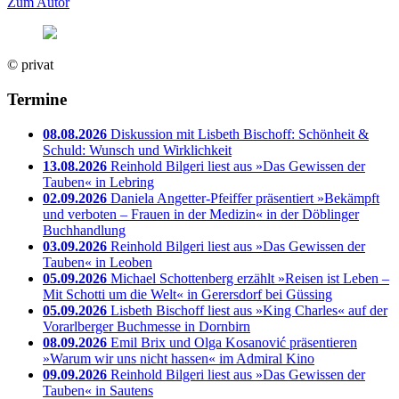
Zum Autor
© privat
Termine
08.08.2026
Diskussion mit Lisbeth Bischoff: Schönheit &
Schuld: Wunsch und Wirklichkeit
13.08.2026
Reinhold Bilgeri liest aus »Das Gewissen der
Tauben« in Lebring
02.09.2026
Daniela Angetter-Pfeiffer präsentiert »Bekämpft
und verboten – Frauen in der Medizin« in der Döblinger
Buchhandlung
03.09.2026
Reinhold Bilgeri liest aus »Das Gewissen der
Tauben« in Leoben
05.09.2026
Michael Schottenberg erzählt »Reisen ist Leben –
Mit Schotti um die Welt« in Gerersdorf bei Güssing
05.09.2026
Lisbeth Bischoff liest aus »King Charles« auf der
Vorarlberger Buchmesse in Dornbirn
08.09.2026
Emil Brix und Olga Kosanović präsentieren
»Warum wir uns nicht hassen« im Admiral Kino
09.09.2026
Reinhold Bilgeri liest aus »Das Gewissen der
Tauben« in Sautens