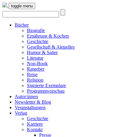
toggle menu
Bücher
Biografie
Ernährung & Kochen
Geschichte
Gesellschaft & Aktuelles
Humor & Satire
Literatur
Non-Book
Ratgeber
Reise
Religion
Signierte Exemplare
Programmvorschau
Autor:innen
Newsletter & Blog
Veranstaltungen
Verlag
Geschichte
Karriere
Kontakt
Presse