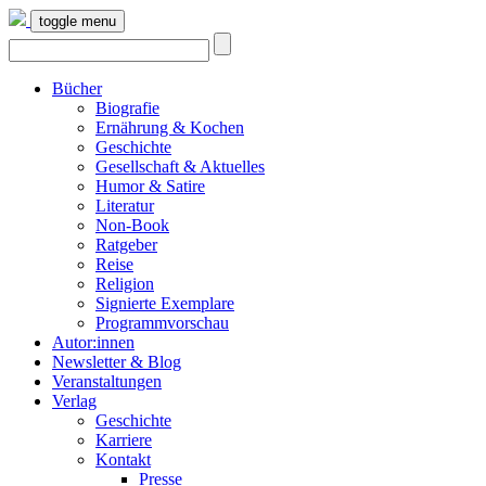
toggle menu
Bücher
Biografie
Ernährung & Kochen
Geschichte
Gesellschaft & Aktuelles
Humor & Satire
Literatur
Non-Book
Ratgeber
Reise
Religion
Signierte Exemplare
Programmvorschau
Autor:innen
Newsletter & Blog
Veranstaltungen
Verlag
Geschichte
Karriere
Kontakt
Presse