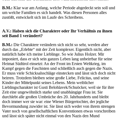
B.M.:
Klar war am Anfang, welche Periode abgedeckt sein soll und
um welche Familien es sich handelt. Was diesen Personen alles
zustößt, entwickelt sich im Laufe des Schreibens.
A.V.: Haben sich die Charaktere oder Ihr Verhältnis zu ihnen
seit Band 1 verändert?
B.M.:
Die Charaktere verändern sich nicht so sehr, werden aber
durch das „Erlebte“ mit der Zeit komplexer. Eigentlich nicht, aber
natürlich habe ich meine Lieblinge. So wie Julius Holzer. Mir
imponiert, dass er sich sein ganzes Leben lang unbeirrbar für seine
Heimat Südtirol einsetzt: An der Front im Ersten Weltkrieg, im
Kampf gegen die Faschisten und schließlich auch gegen die Nazis.
Er muss viele Schicksalsschläge einstecken und lässt sich doch nicht
beirren. Trotzdem bleiben seine große Liebe, Felicitas, und seine
Kinder der Mittelpunkt seines Lebens. Mein weiblicher
Lieblingscharakter ist Gusti Belohlavek/Schuöcker, weil sie für ihre
Zeit eine ungewöhnlich starke und unabhängige Frau ist. Sie
durchlebt alle großen Umbrüche des 20. Jahrhunderts und bleibt
doch immer wer sie war: eine Wiener Bürgertochter, der jegliche
Bevormundung zuwider ist. Sie lässt sich weder von ihrem strengen
Vater noch von gesellschaftlichen Konventionen etwas vorschreiben
und lässt sich später nicht einmal von den Nazis den Mund