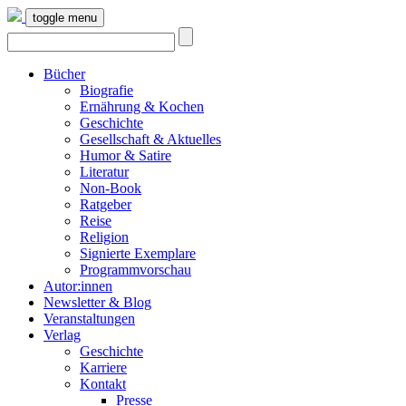
toggle menu
Bücher
Biografie
Ernährung & Kochen
Geschichte
Gesellschaft & Aktuelles
Humor & Satire
Literatur
Non-Book
Ratgeber
Reise
Religion
Signierte Exemplare
Programmvorschau
Autor:innen
Newsletter & Blog
Veranstaltungen
Verlag
Geschichte
Karriere
Kontakt
Presse