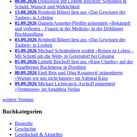
08.08.2026
Diskussion mit Lisbeth Bischoff: Schönheit &
Schuld: Wunsch und Wirklichkeit
13.08.2026
Reinhold Bilgeri liest aus »Das Gewissen der
Tauben« in Lebring
02.09.2026
Daniela Angetter-Pfeiffer präsentiert »Bekämpft
und verboten – Frauen in der Medizin« in der Döblinger
Buchhandlung
03.09.2026
Reinhold Bilgeri liest aus »Das Gewissen der
Tauben« in Leoben
05.09.2026
Michael Schottenberg erzählt »Reisen ist Leben –
Mit Schotti um die Welt« in Gerersdorf bei Güssing
05.09.2026
Lisbeth Bischoff liest aus »King Charles« auf der
Vorarlberger Buchmesse in Dornbirn
08.09.2026
Emil Brix und Olga Kosanović präsentieren
»Warum wir uns nicht hassen« im Admiral Kino
09.09.2026
Michael Lichtwarck-Aschoff präsentiert
»Vermessen« im Amalthea Verlag
weitere Termine
Buchkategorien
Biografie
Geschichte
Gesellschaft & Aktuelles