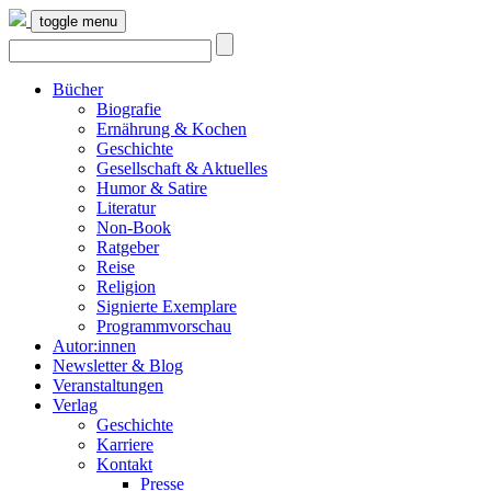
toggle menu
Bücher
Biografie
Ernährung & Kochen
Geschichte
Gesellschaft & Aktuelles
Humor & Satire
Literatur
Non-Book
Ratgeber
Reise
Religion
Signierte Exemplare
Programmvorschau
Autor:innen
Newsletter & Blog
Veranstaltungen
Verlag
Geschichte
Karriere
Kontakt
Presse