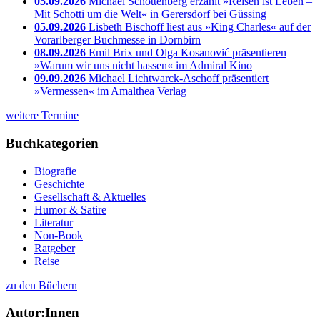
05.09.2026
Michael Schottenberg erzählt »Reisen ist Leben –
Mit Schotti um die Welt« in Gerersdorf bei Güssing
05.09.2026
Lisbeth Bischoff liest aus »King Charles« auf der
Vorarlberger Buchmesse in Dornbirn
08.09.2026
Emil Brix und Olga Kosanović präsentieren
»Warum wir uns nicht hassen« im Admiral Kino
09.09.2026
Michael Lichtwarck-Aschoff präsentiert
»Vermessen« im Amalthea Verlag
weitere Termine
Buchkategorien
Biografie
Geschichte
Gesellschaft & Aktuelles
Humor & Satire
Literatur
Non-Book
Ratgeber
Reise
zu den Büchern
Autor:Innen