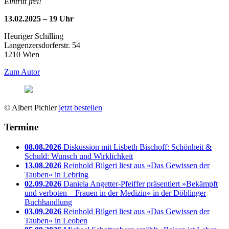
Eintritt frei!
13.02.2025 – 19 Uhr
Heuriger Schilling
Langenzersdorferstr. 54
1210 Wien
Zum Autor
© Albert Pichler
jetzt bestellen
Termine
08.08.2026
Diskussion mit Lisbeth Bischoff: Schönheit &
Schuld: Wunsch und Wirklichkeit
13.08.2026
Reinhold Bilgeri liest aus »Das Gewissen der
Tauben« in Lebring
02.09.2026
Daniela Angetter-Pfeiffer präsentiert »Bekämpft
und verboten – Frauen in der Medizin« in der Döblinger
Buchhandlung
03.09.2026
Reinhold Bilgeri liest aus »Das Gewissen der
Tauben« in Leoben