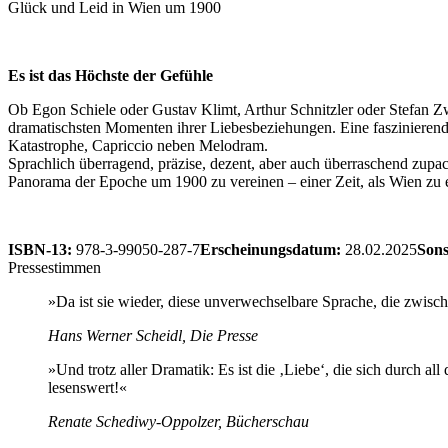
Glück und Leid in Wien um 1900
Es ist das Höchste der Gefühle
Ob Egon Schiele oder Gustav Klimt, Arthur Schnitzler oder Stefan Zw
dramatischsten Momenten ihrer Liebesbeziehungen. Eine faszinierende 
Katastrophe, Capriccio neben Melodram.
Sprachlich überragend, präzise, dezent, aber auch überraschend zupa
Panorama der Epoche um 1900 zu vereinen – einer Zeit, als Wien zu e
ISBN-13:
978-3-99050-287-7
Erscheinungsdatum:
28.02.2025
Sons
Pressestimmen
»Da ist sie wieder, diese unverwechselbare Sprache, die zwisc
Hans Werner Scheidl, Die Presse
»Und trotz aller Dramatik: Es ist die ‚Liebe‘, die sich durch 
lesenswert!«
Renate Schediwy-Oppolzer, Bücherschau