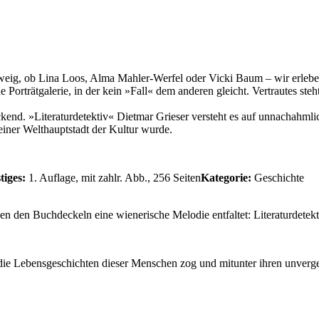
eig, ob Lina Loos, Alma Mahler-Werfel oder Vicki Baum – wir erleben 
Porträtgalerie, in der kein »Fall« dem anderen gleicht. Vertrautes ste
ckend. »Literaturdetektiv« Dietmar Grieser versteht es auf unnachahml
iner Welthauptstadt der Kultur wurde.
tiges:
1. Auflage, mit zahlr. Abb., 256 Seiten
Kategorie:
Geschichte
hen den Buchdeckeln eine wienerische Melodie entfaltet: Literaturdete
all die Lebensgeschichten dieser Menschen zog und mitunter ihren unver