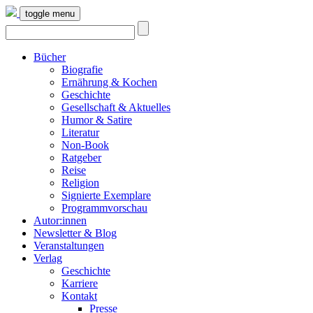
toggle menu
Bücher
Biografie
Ernährung & Kochen
Geschichte
Gesellschaft & Aktuelles
Humor & Satire
Literatur
Non-Book
Ratgeber
Reise
Religion
Signierte Exemplare
Programmvorschau
Autor:innen
Newsletter & Blog
Veranstaltungen
Verlag
Geschichte
Karriere
Kontakt
Presse