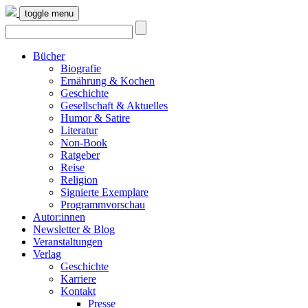
toggle menu
Bücher
Biografie
Ernährung & Kochen
Geschichte
Gesellschaft & Aktuelles
Humor & Satire
Literatur
Non-Book
Ratgeber
Reise
Religion
Signierte Exemplare
Programmvorschau
Autor:innen
Newsletter & Blog
Veranstaltungen
Verlag
Geschichte
Karriere
Kontakt
Presse