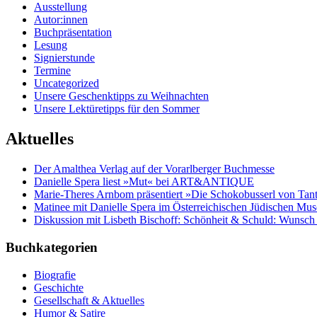
Ausstellung
Autor:innen
Buchpräsentation
Lesung
Signierstunde
Termine
Uncategorized
Unsere Geschenktipps zu Weihnachten
Unsere Lektüretipps für den Sommer
Aktuelles
Der Amalthea Verlag auf der Vorarlberger Buchmesse
Danielle Spera liest »Mut« bei ART&ANTIQUE
Marie-Theres Arnbom präsentiert »Die Schokobusserl von Tant
Matinee mit Danielle Spera im Österreichischen Jüdischen Mus
Diskussion mit Lisbeth Bischoff: Schönheit & Schuld: Wunsch 
Buchkategorien
Biografie
Geschichte
Gesellschaft & Aktuelles
Humor & Satire