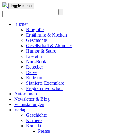
toggle menu
Bücher
Biografie
Ernährung & Kochen
Geschichte
Gesellschaft & Aktuelles
Humor & Satire
Literatur
Non-Book
Ratgeber
Reise
Religion
Signierte Exemplare
Programmvorschau
Autor:innen
Newsletter & Blog
Veranstaltungen
Verlag
Geschichte
Karriere
Kontakt
Presse