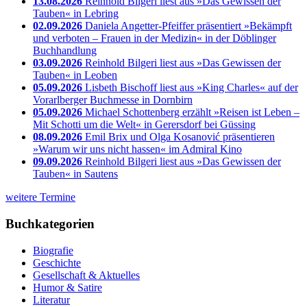
13.08.2026
Reinhold Bilgeri liest aus »Das Gewissen der
Tauben« in Lebring
02.09.2026
Daniela Angetter-Pfeiffer präsentiert »Bekämpft
und verboten – Frauen in der Medizin« in der Döblinger
Buchhandlung
03.09.2026
Reinhold Bilgeri liest aus »Das Gewissen der
Tauben« in Leoben
05.09.2026
Lisbeth Bischoff liest aus »King Charles« auf der
Vorarlberger Buchmesse in Dornbirn
05.09.2026
Michael Schottenberg erzählt »Reisen ist Leben –
Mit Schotti um die Welt« in Gerersdorf bei Güssing
08.09.2026
Emil Brix und Olga Kosanović präsentieren
»Warum wir uns nicht hassen« im Admiral Kino
09.09.2026
Reinhold Bilgeri liest aus »Das Gewissen der
Tauben« in Sautens
weitere Termine
Buchkategorien
Biografie
Geschichte
Gesellschaft & Aktuelles
Humor & Satire
Literatur