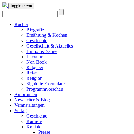
toggle menu
Bücher
Biografie
Ernährung & Kochen
Geschichte
Gesellschaft & Aktuelles
Humor & Satire
Literatur
Non-Book
Ratgeber
Reise
Religion
Signierte Exemplare
Programmvorschau
Autor:innen
Newsletter & Blog
Veranstaltungen
Verlag
Geschichte
Karriere
Kontakt
Presse