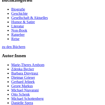
Buchkategorien
Biografie
Geschichte
Gesellschaft & Aktuelles
Humor & Satire
Literatur
Non-Book
Ratgeber
Reise
zu den Büchern
Autor:Innen
Marie-Theres Arnbom
Zdenka Becker
Barbara Dmytrasz
Dietmar Grieser
Gerhard Jelinek
Georg Markus
Michael Niavarani
Otto Schenk
Michael Schottenberg
Danielle Spera