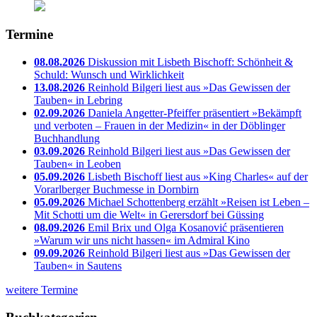
Termine
08.08.2026
Diskussion mit Lisbeth Bischoff: Schönheit &
Schuld: Wunsch und Wirklichkeit
13.08.2026
Reinhold Bilgeri liest aus »Das Gewissen der
Tauben« in Lebring
02.09.2026
Daniela Angetter-Pfeiffer präsentiert »Bekämpft
und verboten – Frauen in der Medizin« in der Döblinger
Buchhandlung
03.09.2026
Reinhold Bilgeri liest aus »Das Gewissen der
Tauben« in Leoben
05.09.2026
Lisbeth Bischoff liest aus »King Charles« auf der
Vorarlberger Buchmesse in Dornbirn
05.09.2026
Michael Schottenberg erzählt »Reisen ist Leben –
Mit Schotti um die Welt« in Gerersdorf bei Güssing
08.09.2026
Emil Brix und Olga Kosanović präsentieren
»Warum wir uns nicht hassen« im Admiral Kino
09.09.2026
Reinhold Bilgeri liest aus »Das Gewissen der
Tauben« in Sautens
weitere Termine