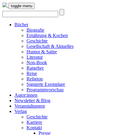
toggle menu
Bücher
Biografie
Ernährung & Kochen
Geschichte
Gesellschaft & Aktuelles
Humor & Satire
Literatur
Non-Book
Ratgeber
Reise
Religion
Signierte Exemplare
Programmvorschau
Autor:innen
Newsletter & Blog
Veranstaltungen
Verlag
Geschichte
Karriere
Kontakt
Presse