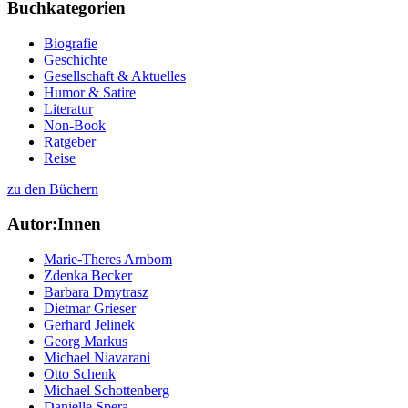
Buchkategorien
Biografie
Geschichte
Gesellschaft & Aktuelles
Humor & Satire
Literatur
Non-Book
Ratgeber
Reise
zu den Büchern
Autor:Innen
Marie-Theres Arnbom
Zdenka Becker
Barbara Dmytrasz
Dietmar Grieser
Gerhard Jelinek
Georg Markus
Michael Niavarani
Otto Schenk
Michael Schottenberg
Danielle Spera