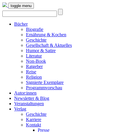
toggle menu
Bücher
Biografie
Ernährung & Kochen
Geschichte
Gesellschaft & Aktuelles
Humor & Satire
Literatur
Non-Book
Ratgeber
Reise
Religion
Signierte Exemplare
Programmvorschau
Autor:innen
Newsletter & Blog
Veranstaltungen
Verlag
Geschichte
Karriere
Kontakt
Presse