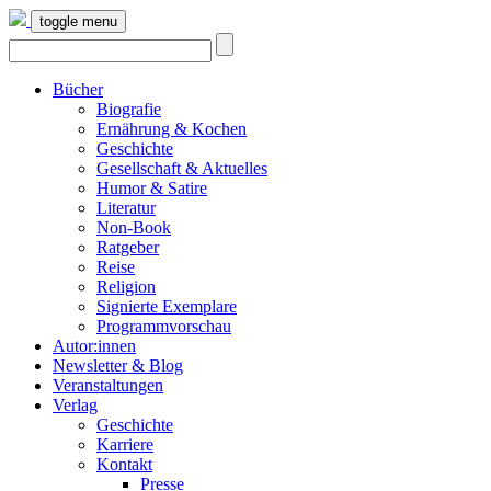
toggle menu
Bücher
Biografie
Ernährung & Kochen
Geschichte
Gesellschaft & Aktuelles
Humor & Satire
Literatur
Non-Book
Ratgeber
Reise
Religion
Signierte Exemplare
Programmvorschau
Autor:innen
Newsletter & Blog
Veranstaltungen
Verlag
Geschichte
Karriere
Kontakt
Presse