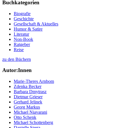
Buchkategorien
Biografie
Geschichte
Gesellschaft & Aktuelles
Humor & Satire
Literatur
Non-Book
Ratgeber
Reise
zu den Büchern
Autor:Innen
Marie-Theres Arnbom
Zdenka Becker
Barbara Dmytrasz
Dietmar Grieser
Gerhard Jelinek
Georg Markus
Michael Niavarani
Otto Schenk
Michael Schottenberg
Danielle Spera