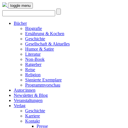
toggle menu
Bücher
Biografie
Ernährung & Kochen
Geschichte
Gesellschaft & Aktuelles
Humor & Satire
Literatur
Non-Book
Ratgeber
Reise
Religion
Signierte Exemplare
Programmvorschau
Autor:innen
Newsletter & Blog
Veranstaltungen
Verlag
Geschichte
Karriere
Kontakt
Presse