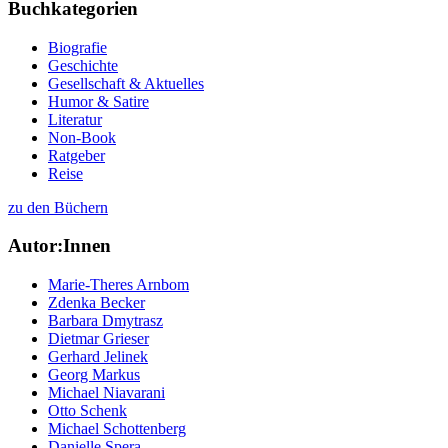
Buchkategorien
Biografie
Geschichte
Gesellschaft & Aktuelles
Humor & Satire
Literatur
Non-Book
Ratgeber
Reise
zu den Büchern
Autor:Innen
Marie-Theres Arnbom
Zdenka Becker
Barbara Dmytrasz
Dietmar Grieser
Gerhard Jelinek
Georg Markus
Michael Niavarani
Otto Schenk
Michael Schottenberg
Danielle Spera