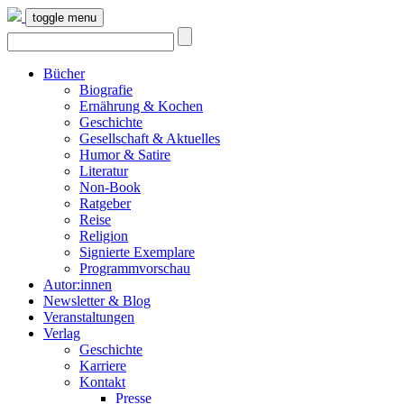
toggle menu
Bücher
Biografie
Ernährung & Kochen
Geschichte
Gesellschaft & Aktuelles
Humor & Satire
Literatur
Non-Book
Ratgeber
Reise
Religion
Signierte Exemplare
Programmvorschau
Autor:innen
Newsletter & Blog
Veranstaltungen
Verlag
Geschichte
Karriere
Kontakt
Presse