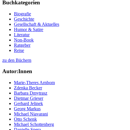
Buchkategorien
Biografie
Geschichte
Gesellschaft & Aktuelles
Humor & Satire
Literatur
Non-Book
Ratgeber
Reise
zu den Büchern
Autor:Innen
Marie-Theres Arnbom
Zdenka Becker
Barbara Dmytrasz
Dietmar Grieser
Gerhard Jelinek
Georg Markus
Michael Niavarani
Otto Schenk
Michael Schottenberg
Danielle Spera