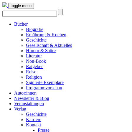
toggle menu
Bücher
Biografie
Ernährung & Kochen
Geschichte
Gesellschaft & Aktuelles
Humor & Satire
Literatur
Non-Book
Ratgeber
Reise
Religion
Signierte Exemplare
Programmvorschau
Autor:innen
Newsletter & Blog
Veranstaltungen
Verlag
Geschichte
Karriere
Kontakt
Presse