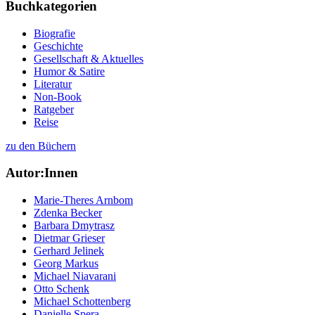
Buchkategorien
Biografie
Geschichte
Gesellschaft & Aktuelles
Humor & Satire
Literatur
Non-Book
Ratgeber
Reise
zu den Büchern
Autor:Innen
Marie-Theres Arnbom
Zdenka Becker
Barbara Dmytrasz
Dietmar Grieser
Gerhard Jelinek
Georg Markus
Michael Niavarani
Otto Schenk
Michael Schottenberg
Danielle Spera