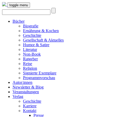
toggle menu
Bücher
Biografie
Ernährung & Kochen
Geschichte
Gesellschaft & Aktuelles
Humor & Satire
Literatur
Non-Book
Ratgeber
Reise
Religion
Signierte Exemplare
Programmvorschau
Autor:innen
Newsletter & Blog
Veranstaltungen
Verlag
Geschichte
Karriere
Kontakt
Presse