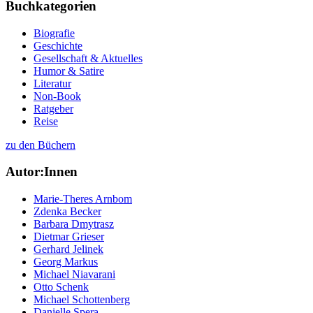
Buchkategorien
Biografie
Geschichte
Gesellschaft & Aktuelles
Humor & Satire
Literatur
Non-Book
Ratgeber
Reise
zu den Büchern
Autor:Innen
Marie-Theres Arnbom
Zdenka Becker
Barbara Dmytrasz
Dietmar Grieser
Gerhard Jelinek
Georg Markus
Michael Niavarani
Otto Schenk
Michael Schottenberg
Danielle Spera