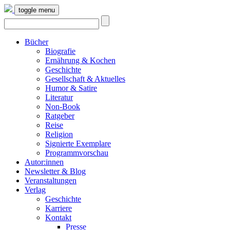
toggle menu
Bücher
Biografie
Ernährung & Kochen
Geschichte
Gesellschaft & Aktuelles
Humor & Satire
Literatur
Non-Book
Ratgeber
Reise
Religion
Signierte Exemplare
Programmvorschau
Autor:innen
Newsletter & Blog
Veranstaltungen
Verlag
Geschichte
Karriere
Kontakt
Presse