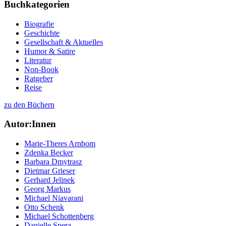
Buchkategorien
Biografie
Geschichte
Gesellschaft & Aktuelles
Humor & Satire
Literatur
Non-Book
Ratgeber
Reise
zu den Büchern
Autor:Innen
Marie-Theres Arnbom
Zdenka Becker
Barbara Dmytrasz
Dietmar Grieser
Gerhard Jelinek
Georg Markus
Michael Niavarani
Otto Schenk
Michael Schottenberg
Danielle Spera