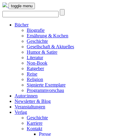
toggle menu
Bücher
Biografie
Ernährung & Kochen
Geschichte
Gesellschaft & Aktuelles
Humor & Satire
Literatur
Non-Book
Ratgeber
Reise
Religion
Signierte Exemplare
Programmvorschau
Autor:innen
Newsletter & Blog
Veranstaltungen
Verlag
Geschichte
Karriere
Kontakt
Presse