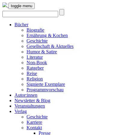
toggle menu
Bücher
Biografie
Ernährung & Kochen
Geschichte
Gesellschaft & Aktuelles
Humor & Satire
Literatur
Non-Book
Ratgeber
Reise
Religion
Signierte Exemplare
Programmvorschau
Autor:innen
Newsletter & Blog
Veranstaltungen
Verlag
Geschichte
Karriere
Kontakt
Presse