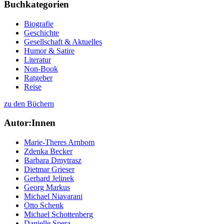
Buchkategorien
Biografie
Geschichte
Gesellschaft & Aktuelles
Humor & Satire
Literatur
Non-Book
Ratgeber
Reise
zu den Büchern
Autor:Innen
Marie-Theres Arnbom
Zdenka Becker
Barbara Dmytrasz
Dietmar Grieser
Gerhard Jelinek
Georg Markus
Michael Niavarani
Otto Schenk
Michael Schottenberg
Danielle Spera