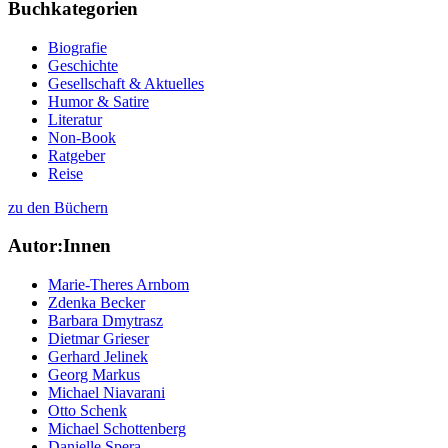
Buchkategorien
Biografie
Geschichte
Gesellschaft & Aktuelles
Humor & Satire
Literatur
Non-Book
Ratgeber
Reise
zu den Büchern
Autor:Innen
Marie-Theres Arnbom
Zdenka Becker
Barbara Dmytrasz
Dietmar Grieser
Gerhard Jelinek
Georg Markus
Michael Niavarani
Otto Schenk
Michael Schottenberg
Danielle Spera