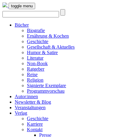
toggle menu
Bücher
Biografie
Ernährung & Kochen
Geschichte
Gesellschaft & Aktuelles
Humor & Satire
Literatur
Non-Book
Ratgeber
Reise
Religion
Signierte Exemplare
Programmvorschau
Autor:innen
Newsletter & Blog
Veranstaltungen
Verlag
Geschichte
Karriere
Kontakt
Presse