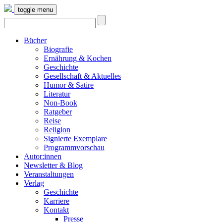
toggle menu
Bücher
Biografie
Ernährung & Kochen
Geschichte
Gesellschaft & Aktuelles
Humor & Satire
Literatur
Non-Book
Ratgeber
Reise
Religion
Signierte Exemplare
Programmvorschau
Autor:innen
Newsletter & Blog
Veranstaltungen
Verlag
Geschichte
Karriere
Kontakt
Presse