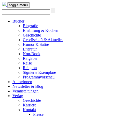
toggle menu
Bücher
Biografie
Ernährung & Kochen
Geschichte
Gesellschaft & Aktuelles
Humor & Satire
Literatur
Non-Book
Ratgeber
Reise
Religion
Signierte Exemplare
Programmvorschau
Autor:innen
Newsletter & Blog
Veranstaltungen
Verlag
Geschichte
Karriere
Kontakt
Presse