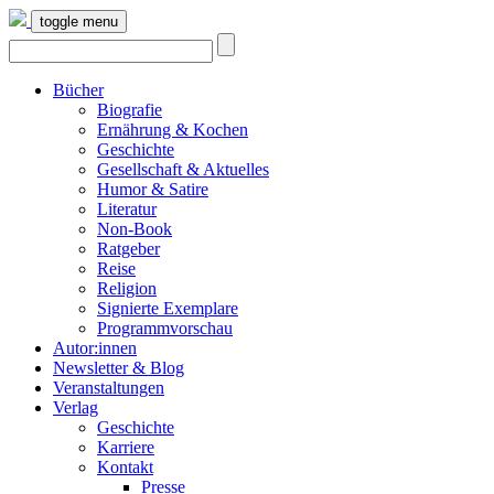
toggle menu
Bücher
Biografie
Ernährung & Kochen
Geschichte
Gesellschaft & Aktuelles
Humor & Satire
Literatur
Non-Book
Ratgeber
Reise
Religion
Signierte Exemplare
Programmvorschau
Autor:innen
Newsletter & Blog
Veranstaltungen
Verlag
Geschichte
Karriere
Kontakt
Presse