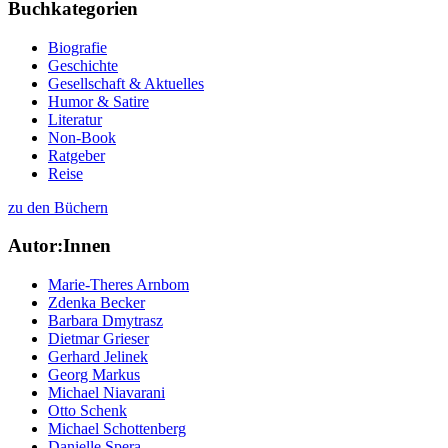
Buchkategorien
Biografie
Geschichte
Gesellschaft & Aktuelles
Humor & Satire
Literatur
Non-Book
Ratgeber
Reise
zu den Büchern
Autor:Innen
Marie-Theres Arnbom
Zdenka Becker
Barbara Dmytrasz
Dietmar Grieser
Gerhard Jelinek
Georg Markus
Michael Niavarani
Otto Schenk
Michael Schottenberg
Danielle Spera