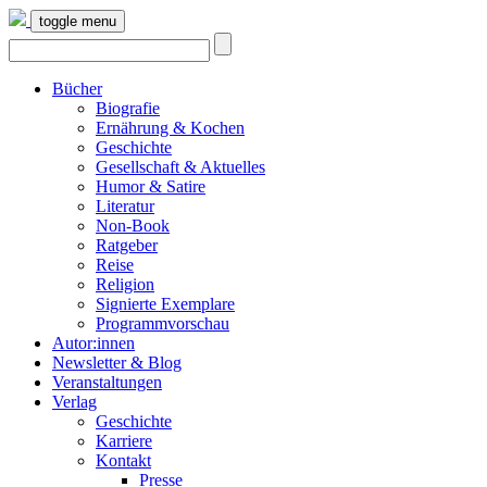
toggle menu
Bücher
Biografie
Ernährung & Kochen
Geschichte
Gesellschaft & Aktuelles
Humor & Satire
Literatur
Non-Book
Ratgeber
Reise
Religion
Signierte Exemplare
Programmvorschau
Autor:innen
Newsletter & Blog
Veranstaltungen
Verlag
Geschichte
Karriere
Kontakt
Presse