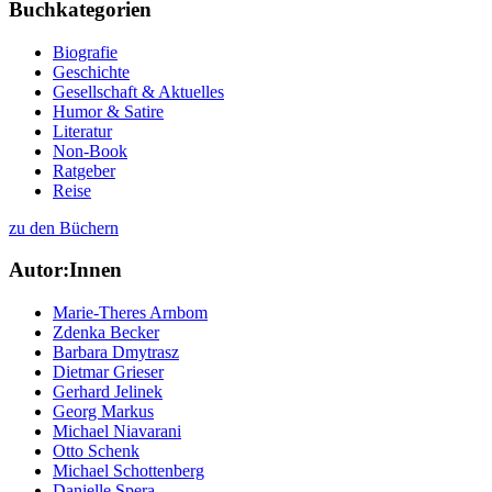
Buchkategorien
Biografie
Geschichte
Gesellschaft & Aktuelles
Humor & Satire
Literatur
Non-Book
Ratgeber
Reise
zu den Büchern
Autor:Innen
Marie-Theres Arnbom
Zdenka Becker
Barbara Dmytrasz
Dietmar Grieser
Gerhard Jelinek
Georg Markus
Michael Niavarani
Otto Schenk
Michael Schottenberg
Danielle Spera