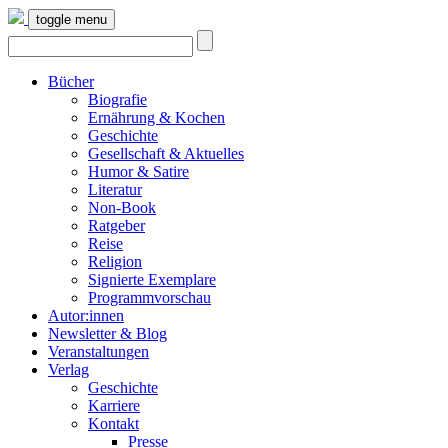
toggle menu
Bücher
Biografie
Ernährung & Kochen
Geschichte
Gesellschaft & Aktuelles
Humor & Satire
Literatur
Non-Book
Ratgeber
Reise
Religion
Signierte Exemplare
Programmvorschau
Autor:innen
Newsletter & Blog
Veranstaltungen
Verlag
Geschichte
Karriere
Kontakt
Presse