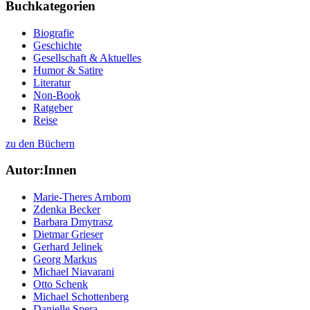
Buchkategorien
Biografie
Geschichte
Gesellschaft & Aktuelles
Humor & Satire
Literatur
Non-Book
Ratgeber
Reise
zu den Büchern
Autor:Innen
Marie-Theres Arnbom
Zdenka Becker
Barbara Dmytrasz
Dietmar Grieser
Gerhard Jelinek
Georg Markus
Michael Niavarani
Otto Schenk
Michael Schottenberg
Danielle Spera