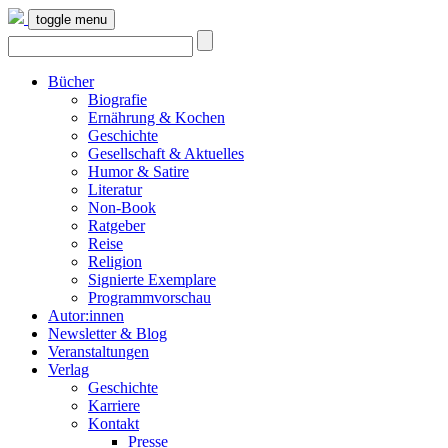
toggle menu
Bücher
Biografie
Ernährung & Kochen
Geschichte
Gesellschaft & Aktuelles
Humor & Satire
Literatur
Non-Book
Ratgeber
Reise
Religion
Signierte Exemplare
Programmvorschau
Autor:innen
Newsletter & Blog
Veranstaltungen
Verlag
Geschichte
Karriere
Kontakt
Presse