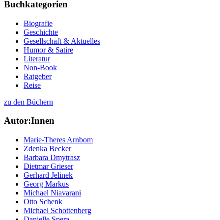
Buchkategorien
Biografie
Geschichte
Gesellschaft & Aktuelles
Humor & Satire
Literatur
Non-Book
Ratgeber
Reise
zu den Büchern
Autor:Innen
Marie-Theres Arnbom
Zdenka Becker
Barbara Dmytrasz
Dietmar Grieser
Gerhard Jelinek
Georg Markus
Michael Niavarani
Otto Schenk
Michael Schottenberg
Danielle Spera