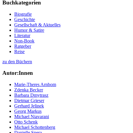
Buchkategorien
Biografie
Geschichte
Gesellschaft & Aktuelles
Humor & Satire
Literatur
Non-Book
Ratgeber
Reise
zu den Büchern
Autor:Innen
Marie-Theres Arnbom
Zdenka Becker
Barbara Dmytrasz
Dietmar Grieser
Gerhard Jelinek
Georg Markus
Michael Niavarani
Otto Schenk
Michael Schottenberg
Danielle Spera