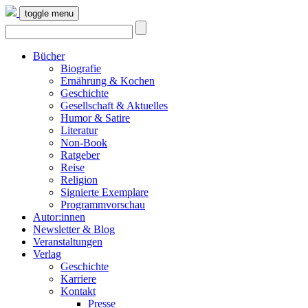
toggle menu
Bücher
Biografie
Ernährung & Kochen
Geschichte
Gesellschaft & Aktuelles
Humor & Satire
Literatur
Non-Book
Ratgeber
Reise
Religion
Signierte Exemplare
Programmvorschau
Autor:innen
Newsletter & Blog
Veranstaltungen
Verlag
Geschichte
Karriere
Kontakt
Presse