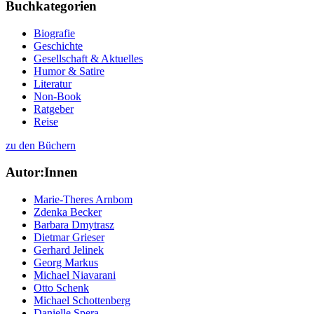
Buchkategorien
Biografie
Geschichte
Gesellschaft & Aktuelles
Humor & Satire
Literatur
Non-Book
Ratgeber
Reise
zu den Büchern
Autor:Innen
Marie-Theres Arnbom
Zdenka Becker
Barbara Dmytrasz
Dietmar Grieser
Gerhard Jelinek
Georg Markus
Michael Niavarani
Otto Schenk
Michael Schottenberg
Danielle Spera