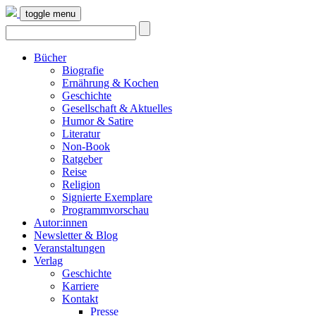
toggle menu
Bücher
Biografie
Ernährung & Kochen
Geschichte
Gesellschaft & Aktuelles
Humor & Satire
Literatur
Non-Book
Ratgeber
Reise
Religion
Signierte Exemplare
Programmvorschau
Autor:innen
Newsletter & Blog
Veranstaltungen
Verlag
Geschichte
Karriere
Kontakt
Presse