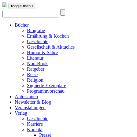
toggle menu
Bücher
Biografie
Ernährung & Kochen
Geschichte
Gesellschaft & Aktuelles
Humor & Satire
Literatur
Non-Book
Ratgeber
Reise
Religion
Signierte Exemplare
Programmvorschau
Autor:innen
Newsletter & Blog
Veranstaltungen
Verlag
Geschichte
Karriere
Kontakt
Presse