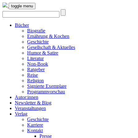
toggle menu
Bücher
Biografie
Ernährung & Kochen
Geschichte
Gesellschaft & Aktuelles
Humor & Satire
Literatur
Non-Book
Ratgeber
Reise
Religion
Signierte Exemplare
Programmvorschau
Autor:innen
Newsletter & Blog
Veranstaltungen
Verlag
Geschichte
Karriere
Kontakt
Presse