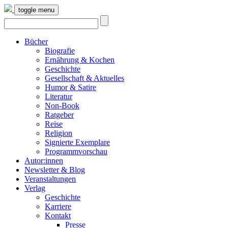
toggle menu
Bücher
Biografie
Ernährung & Kochen
Geschichte
Gesellschaft & Aktuelles
Humor & Satire
Literatur
Non-Book
Ratgeber
Reise
Religion
Signierte Exemplare
Programmvorschau
Autor:innen
Newsletter & Blog
Veranstaltungen
Verlag
Geschichte
Karriere
Kontakt
Presse