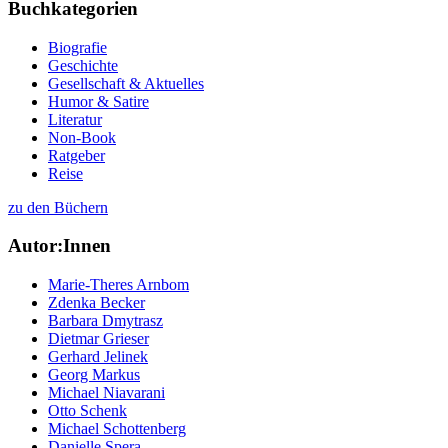
Buchkategorien
Biografie
Geschichte
Gesellschaft & Aktuelles
Humor & Satire
Literatur
Non-Book
Ratgeber
Reise
zu den Büchern
Autor:Innen
Marie-Theres Arnbom
Zdenka Becker
Barbara Dmytrasz
Dietmar Grieser
Gerhard Jelinek
Georg Markus
Michael Niavarani
Otto Schenk
Michael Schottenberg
Danielle Spera