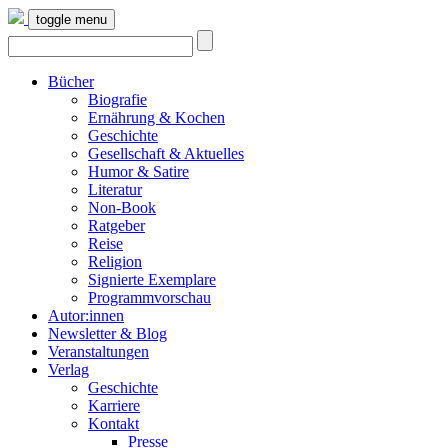
toggle menu
Bücher
Biografie
Ernährung & Kochen
Geschichte
Gesellschaft & Aktuelles
Humor & Satire
Literatur
Non-Book
Ratgeber
Reise
Religion
Signierte Exemplare
Programmvorschau
Autor:innen
Newsletter & Blog
Veranstaltungen
Verlag
Geschichte
Karriere
Kontakt
Presse