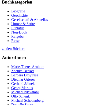
Buchkategorien
Biografie
Geschichte
Gesellschaft & Aktuelles
Humor & Satire
Literatur
Non-Book
Ratgeber
Reise
zu den Büchern
Autor:Innen
Marie-Theres Arnbom
Zdenka Becker
Barbara Dmytrasz
Dietmar Grieser
Gerhard Jelinek
Georg Markus
Michael Niavarani
Otto Schenk
Michael Schottenberg
Danielle Spera