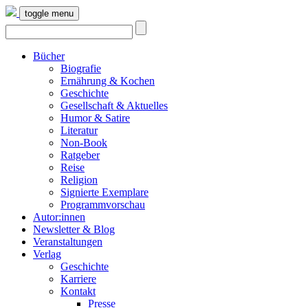
toggle menu
Bücher
Biografie
Ernährung & Kochen
Geschichte
Gesellschaft & Aktuelles
Humor & Satire
Literatur
Non-Book
Ratgeber
Reise
Religion
Signierte Exemplare
Programmvorschau
Autor:innen
Newsletter & Blog
Veranstaltungen
Verlag
Geschichte
Karriere
Kontakt
Presse