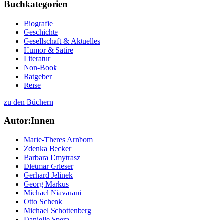
Buchkategorien
Biografie
Geschichte
Gesellschaft & Aktuelles
Humor & Satire
Literatur
Non-Book
Ratgeber
Reise
zu den Büchern
Autor:Innen
Marie-Theres Arnbom
Zdenka Becker
Barbara Dmytrasz
Dietmar Grieser
Gerhard Jelinek
Georg Markus
Michael Niavarani
Otto Schenk
Michael Schottenberg
Danielle Spera