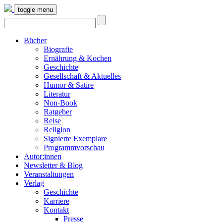
toggle menu
Bücher
Biografie
Ernährung & Kochen
Geschichte
Gesellschaft & Aktuelles
Humor & Satire
Literatur
Non-Book
Ratgeber
Reise
Religion
Signierte Exemplare
Programmvorschau
Autor:innen
Newsletter & Blog
Veranstaltungen
Verlag
Geschichte
Karriere
Kontakt
Presse