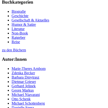
Buchkategorien
Biografie
Geschichte
Gesellschaft & Aktuelles
Humor & Satire
Literatur
Non-Book
Ratgeber
Reise
zu den Büchern
Autor:Innen
Marie-Theres Arnbom
Zdenka Becker
Barbara Dmytrasz
Dietmar Grieser
Gerhard Jelinek
Georg Markus
Michael Niavarani
Otto Schenk
Michael Schottenberg
Danielle Spera