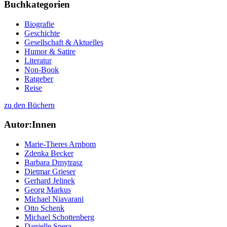
Buchkategorien
Biografie
Geschichte
Gesellschaft & Aktuelles
Humor & Satire
Literatur
Non-Book
Ratgeber
Reise
zu den Büchern
Autor:Innen
Marie-Theres Arnbom
Zdenka Becker
Barbara Dmytrasz
Dietmar Grieser
Gerhard Jelinek
Georg Markus
Michael Niavarani
Otto Schenk
Michael Schottenberg
Danielle Spera