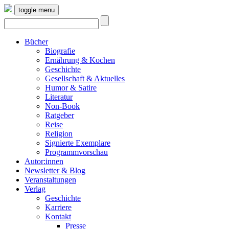
toggle menu
Bücher
Biografie
Ernährung & Kochen
Geschichte
Gesellschaft & Aktuelles
Humor & Satire
Literatur
Non-Book
Ratgeber
Reise
Religion
Signierte Exemplare
Programmvorschau
Autor:innen
Newsletter & Blog
Veranstaltungen
Verlag
Geschichte
Karriere
Kontakt
Presse