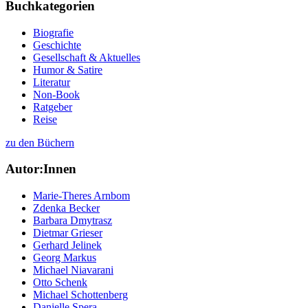
Buchkategorien
Biografie
Geschichte
Gesellschaft & Aktuelles
Humor & Satire
Literatur
Non-Book
Ratgeber
Reise
zu den Büchern
Autor:Innen
Marie-Theres Arnbom
Zdenka Becker
Barbara Dmytrasz
Dietmar Grieser
Gerhard Jelinek
Georg Markus
Michael Niavarani
Otto Schenk
Michael Schottenberg
Danielle Spera