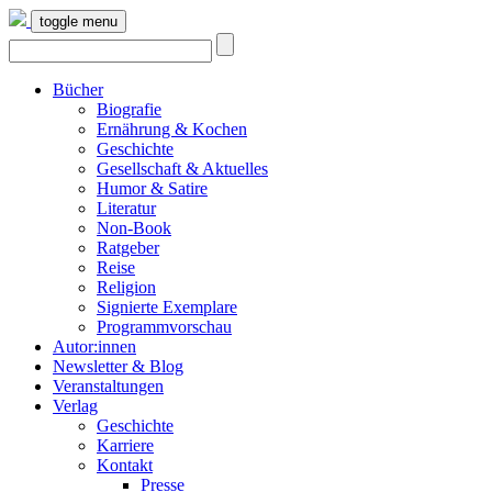
toggle menu
Bücher
Biografie
Ernährung & Kochen
Geschichte
Gesellschaft & Aktuelles
Humor & Satire
Literatur
Non-Book
Ratgeber
Reise
Religion
Signierte Exemplare
Programmvorschau
Autor:innen
Newsletter & Blog
Veranstaltungen
Verlag
Geschichte
Karriere
Kontakt
Presse