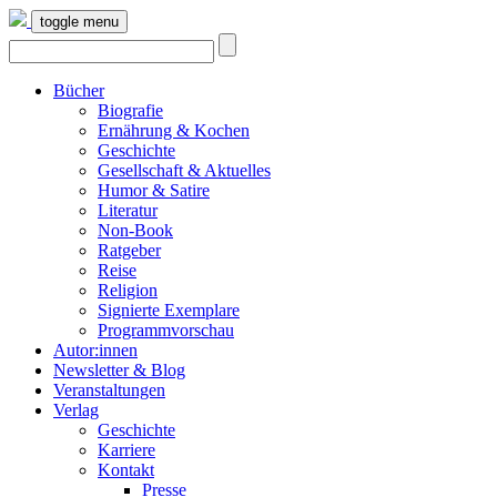
toggle menu
Bücher
Biografie
Ernährung & Kochen
Geschichte
Gesellschaft & Aktuelles
Humor & Satire
Literatur
Non-Book
Ratgeber
Reise
Religion
Signierte Exemplare
Programmvorschau
Autor:innen
Newsletter & Blog
Veranstaltungen
Verlag
Geschichte
Karriere
Kontakt
Presse