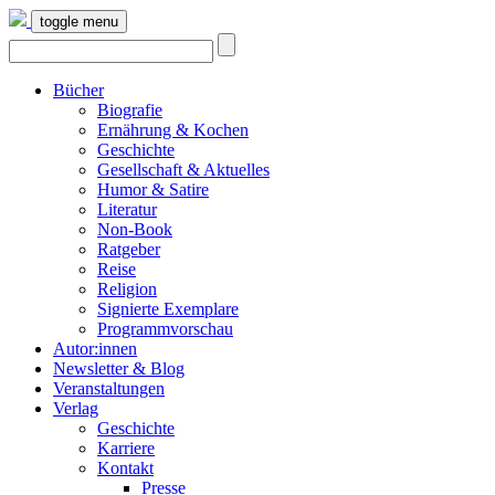
toggle menu
Bücher
Biografie
Ernährung & Kochen
Geschichte
Gesellschaft & Aktuelles
Humor & Satire
Literatur
Non-Book
Ratgeber
Reise
Religion
Signierte Exemplare
Programmvorschau
Autor:innen
Newsletter & Blog
Veranstaltungen
Verlag
Geschichte
Karriere
Kontakt
Presse