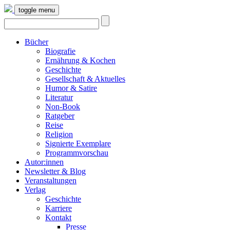
toggle menu
Bücher
Biografie
Ernährung & Kochen
Geschichte
Gesellschaft & Aktuelles
Humor & Satire
Literatur
Non-Book
Ratgeber
Reise
Religion
Signierte Exemplare
Programmvorschau
Autor:innen
Newsletter & Blog
Veranstaltungen
Verlag
Geschichte
Karriere
Kontakt
Presse