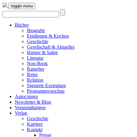
toggle menu
Bücher
Biografie
Ernährung & Kochen
Geschichte
Gesellschaft & Aktuelles
Humor & Satire
Literatur
Non-Book
Ratgeber
Reise
Religion
Signierte Exemplare
Programmvorschau
Autor:innen
Newsletter & Blog
Veranstaltungen
Verlag
Geschichte
Karriere
Kontakt
Presse