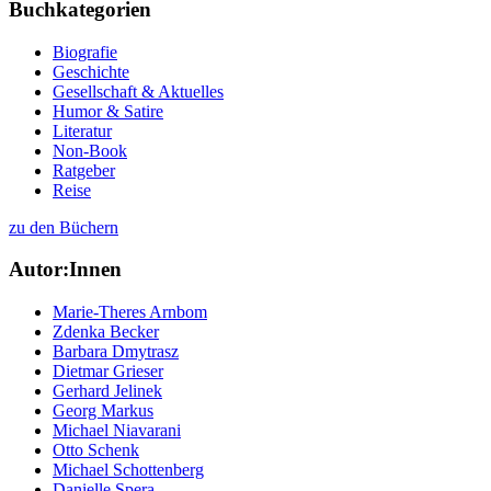
Buchkategorien
Biografie
Geschichte
Gesellschaft & Aktuelles
Humor & Satire
Literatur
Non-Book
Ratgeber
Reise
zu den Büchern
Autor:Innen
Marie-Theres Arnbom
Zdenka Becker
Barbara Dmytrasz
Dietmar Grieser
Gerhard Jelinek
Georg Markus
Michael Niavarani
Otto Schenk
Michael Schottenberg
Danielle Spera