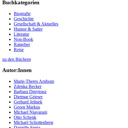
Buchkategorien
Biografie
Geschichte
Gesellschaft & Aktuelles
Humor & Satire
Literatur
Non-Book
Ratgeber
Reise
zu den Büchern
Autor:Innen
Marie-Theres Arnbom
Zdenka Becker
Barbara Dmytrasz
Dietmar Grieser
Gerhard Jelinek
Georg Markus
Michael Niavarani
Otto Schenk
Michael Schottenberg
Danielle Spera