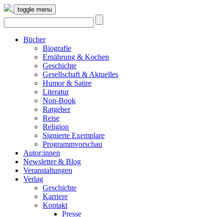
toggle menu
Bücher
Biografie
Ernährung & Kochen
Geschichte
Gesellschaft & Aktuelles
Humor & Satire
Literatur
Non-Book
Ratgeber
Reise
Religion
Signierte Exemplare
Programmvorschau
Autor:innen
Newsletter & Blog
Veranstaltungen
Verlag
Geschichte
Karriere
Kontakt
Presse