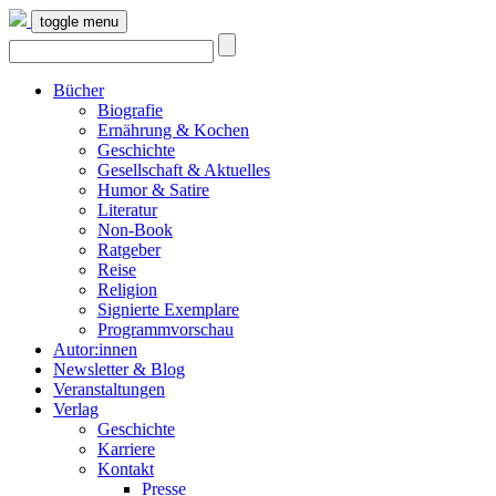
toggle menu
Bücher
Biografie
Ernährung & Kochen
Geschichte
Gesellschaft & Aktuelles
Humor & Satire
Literatur
Non-Book
Ratgeber
Reise
Religion
Signierte Exemplare
Programmvorschau
Autor:innen
Newsletter & Blog
Veranstaltungen
Verlag
Geschichte
Karriere
Kontakt
Presse