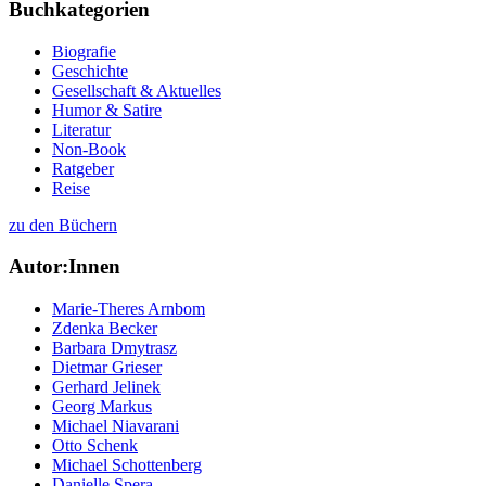
Buchkategorien
Biografie
Geschichte
Gesellschaft & Aktuelles
Humor & Satire
Literatur
Non-Book
Ratgeber
Reise
zu den Büchern
Autor:Innen
Marie-Theres Arnbom
Zdenka Becker
Barbara Dmytrasz
Dietmar Grieser
Gerhard Jelinek
Georg Markus
Michael Niavarani
Otto Schenk
Michael Schottenberg
Danielle Spera