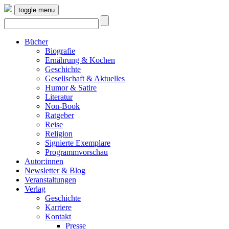
toggle menu
Bücher
Biografie
Ernährung & Kochen
Geschichte
Gesellschaft & Aktuelles
Humor & Satire
Literatur
Non-Book
Ratgeber
Reise
Religion
Signierte Exemplare
Programmvorschau
Autor:innen
Newsletter & Blog
Veranstaltungen
Verlag
Geschichte
Karriere
Kontakt
Presse