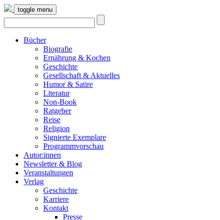
toggle menu
Bücher
Biografie
Ernährung & Kochen
Geschichte
Gesellschaft & Aktuelles
Humor & Satire
Literatur
Non-Book
Ratgeber
Reise
Religion
Signierte Exemplare
Programmvorschau
Autor:innen
Newsletter & Blog
Veranstaltungen
Verlag
Geschichte
Karriere
Kontakt
Presse