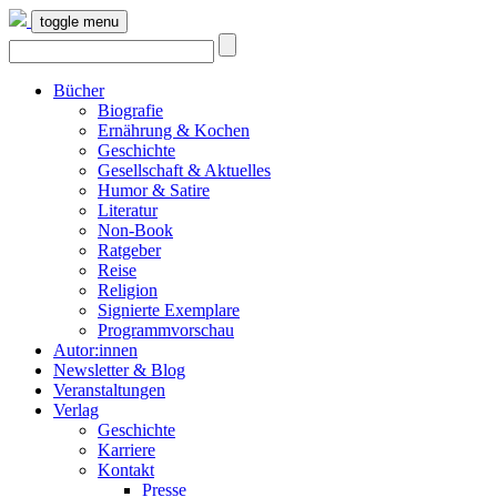
toggle menu
Bücher
Biografie
Ernährung & Kochen
Geschichte
Gesellschaft & Aktuelles
Humor & Satire
Literatur
Non-Book
Ratgeber
Reise
Religion
Signierte Exemplare
Programmvorschau
Autor:innen
Newsletter & Blog
Veranstaltungen
Verlag
Geschichte
Karriere
Kontakt
Presse