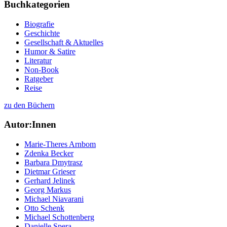
Buchkategorien
Biografie
Geschichte
Gesellschaft & Aktuelles
Humor & Satire
Literatur
Non-Book
Ratgeber
Reise
zu den Büchern
Autor:Innen
Marie-Theres Arnbom
Zdenka Becker
Barbara Dmytrasz
Dietmar Grieser
Gerhard Jelinek
Georg Markus
Michael Niavarani
Otto Schenk
Michael Schottenberg
Danielle Spera